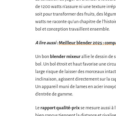
de 1200 watts n’assure ni une texture irré
soit pour transformer des fruits, des légu
watts ne raconte qu’un chapitre de l’histoi
bol et conception travaillent ensemble.
A lire aussi :
Meilleur blender 2025 : compar
Un bon
blender mixeur
allie le dessin de 
bol. Un bol étroit et haut favorise une circ
large risque de laisser des morceaux intact
inclinaison, agissent directement sur la c
Un appareil muni de lames en acier inoxyd
d’entrée de gamme.
Le
rapport qualité-prix
se mesure aussi à 
bien conçus tiennent la distance et rivali