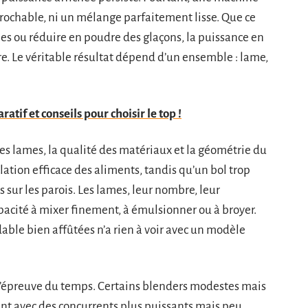
prochable, ni un mélange parfaitement lisse. Que ce
mes ou réduire en poudre des glaçons, la puissance en
re. Le véritable résultat dépend d’un ensemble : lame,
atif et conseils pour choisir le top !
ses lames, la qualité des matériaux et la géométrie du
ulation efficace des aliments, tandis qu’un bol trop
s sur les parois. Les lames, leur nombre, leur
apacité à mixer finement, à émulsionner ou à broyer.
able bien affûtées n’a rien à voir avec un modèle
l’épreuve du temps. Certains blenders modestes mais
sent avec des concurrents plus puissants mais peu