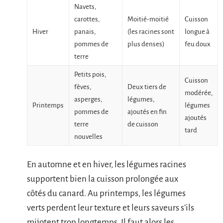
Navets,
carottes,
Moitié-moitié
Cuisson
Hiver
panais,
(les racines sont
longue à
pommes de
plus denses)
feu doux
terre
Petits pois,
Cuisson
fèves,
Deux tiers de
modérée,
asperges,
légumes,
Printemps
légumes
pommes de
ajoutés en fin
ajoutés
terre
de cuisson
tard
nouvelles
En automne et en hiver, les légumes racines
supportent bien la cuisson prolongée aux
côtés du canard. Au printemps, les légumes
verts perdent leur texture et leurs saveurs s’ils
mijotent trop longtemps. Il faut alors les