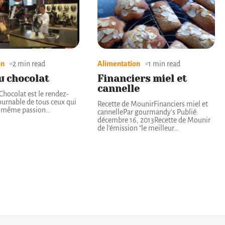
on
2 min read
Alimentation
1 min read
u chocolat
Financiers miel et
cannelle
Chocolat est le rendez-
urnable de tous ceux qui
Recette de MounirFinanciers miel et
a même passion
…
cannellePar gourmandy's Publié:
décembre 16, 2013Recette de Mounir
de l'émission "le meilleur
…