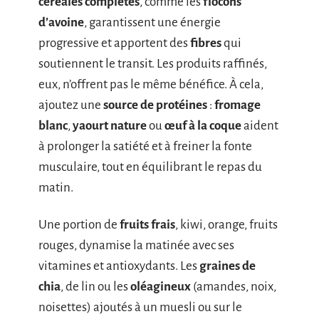
céréales complètes
, comme les
flocons
d’avoine
, garantissent une énergie
progressive et apportent des
fibres
qui
soutiennent le transit. Les produits raffinés,
eux, n’offrent pas le même bénéfice. À cela,
ajoutez une
source de protéines
:
fromage
blanc
,
yaourt nature
ou
œuf à la coque
aident
à prolonger la satiété et à freiner la fonte
musculaire, tout en équilibrant le repas du
matin.
Une portion de
fruits frais
, kiwi, orange, fruits
rouges, dynamise la matinée avec ses
vitamines et antioxydants. Les
graines de
chia
, de lin ou les
oléagineux
(amandes, noix,
noisettes) ajoutés à un muesli ou sur le