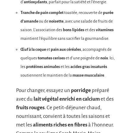
d’
antioxydants
, parfait pour la satiété et l’énergie.
Tranche de pain complet
toastée, recouverte de
purée
d’amande
ou de
noisette
, avec une salade de fruits de
saison. L’association des
bons lipides
et des
vitamines
maintient l’équilibre sans sacrifier la gourmandise.
Œuf à la coque
et
pain aux céréales
, accompagnés de
quelques
tomates cerises
et d’une poignée de
noix
. Ici,
les
protéines animales
et les
acides gras insaturés
soutiennent le maintien de la
masse musculaire
.
Pour changer, essayez un
porridge
préparé
avec du
lait végétal enrichi en calcium
et des
fruits rouges
. Ce petit-déjeuner chaud,
nourrissant, convient à toutes les saisons et
met les
aliments riches en fibres
à l’honneur.