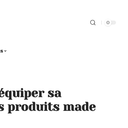
os
équiper sa
es produits made