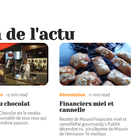
 de l'actu
on
2 min read
Alimentation
1 min read
u chocolat
Financiers miel et
cannelle
Chocolat est le rendez-
urnable de tous ceux qui
Recette de MounirFinanciers miel et
a même passion
…
cannellePar gourmandy's Publié:
décembre 16, 2013Recette de Mounir
de l'émission "le meilleur
…