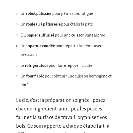
Un
robot pâtissier
pour pétrir sans fatigue
Un
rouleau à pâtisserie
pour étaler la pâte
Du
papier sulfurisé
pour une cuisson sans accroc
Une
spatule coudée
pour répartir la crème avec
précision
Le
réfrigérateur
pour faire reposer la pâte
Un
four
fiable pour obtenir une cuisson homogène et
dorée
La clé, c’est la préparation soignée : pesez
chaque ingrédient, anticipez les pesées,
farinez la surface de travail, organisez vos
bols. Ce soin apporté à chaque étape fait la