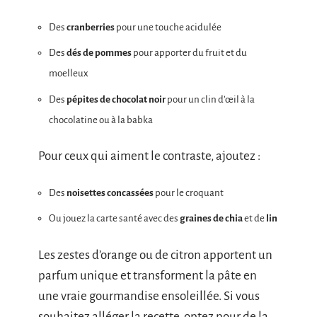
Des
cranberries
pour une touche acidulée
Des
dés de pommes
pour apporter du fruit et du
moelleux
Des
pépites de chocolat noir
pour un clin d’œil à la
chocolatine ou à la babka
Pour ceux qui aiment le contraste, ajoutez :
Des
noisettes concassées
pour le croquant
Ou jouez la carte santé avec des
graines de chia
et de
lin
Les zestes d’orange ou de citron apportent un
parfum unique et transforment la pâte en
une vraie gourmandise ensoleillée. Si vous
souhaitez alléger la recette, optez pour de la