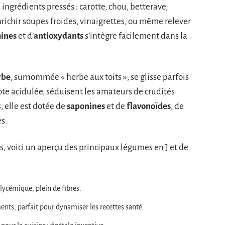
s ingrédients pressés : carotte, chou, betterave,
nrichir soupes froides, vinaigrettes, ou même relever
mines
et d’
antioxydants
s’intègre facilement dans la
rbe
, surnommée « herbe aux toits », se glisse parfois
 note acidulée, séduisent les amateurs de crudités
, elle est dotée de
saponines
et de
flavonoïdes
, de
s.
s, voici un aperçu des principaux légumes en J et de
glycémique, plein de fibres.
ents, parfait pour dynamiser les recettes santé.