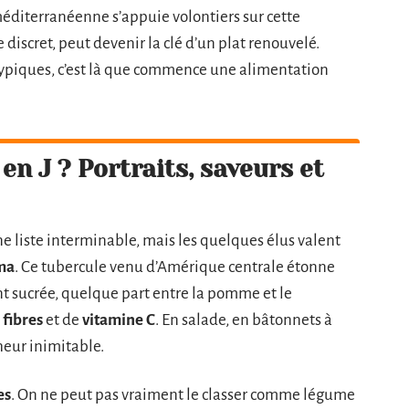
éditerranéenne s’appuie volontiers sur cette
iscret, peut devenir la clé d’un plat renouvelé.
 atypiques, c’est là que commence une alimentation
en J ? Portraits, saveurs et
e liste interminable, mais les quelques élus valent
ma
. Ce tubercule venu d’Amérique centrale étonne
nt sucrée, quelque part entre la pomme et le
e
fibres
et de
vitamine C
. En salade, en bâtonnets à
heur inimitable.
es
. On ne peut pas vraiment le classer comme légume