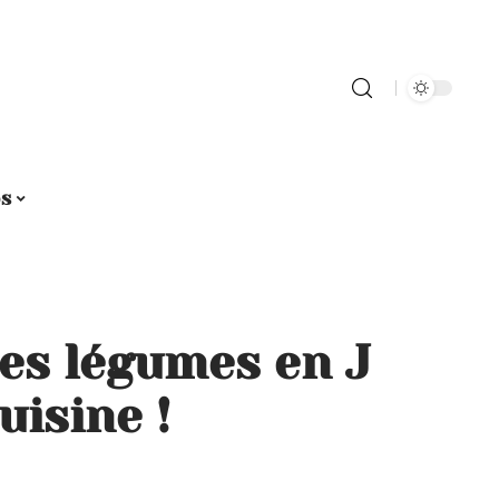
os
des légumes en J
uisine !