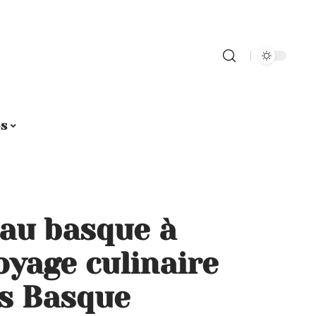
os
eau basque à
oyage culinaire
s Basque