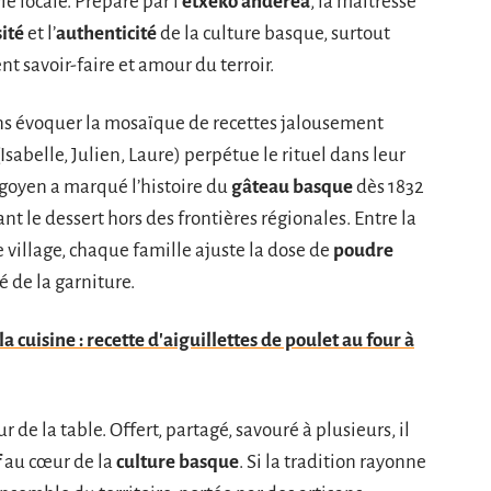
 locale. Préparé par l’
etxeko anderea
, la maîtresse
ité
et l’
authenticité
de la culture basque, surtout
t savoir-faire et amour du terroir.
ns évoquer la mosaïque de recettes jalousement
Isabelle, Julien, Laure) perpétue le rituel dans leur
goyen a marqué l’histoire du
gâteau basque
dès 1832
t le dessert hors des frontières régionales. Entre la
 village, chaque famille ajuste la dose de
poudre
té de la garniture.
la cuisine : recette d'aiguillettes de poulet au four à
de la table. Offert, partagé, savouré à plusieurs, il
f
au cœur de la
culture basque
. Si la tradition rayonne