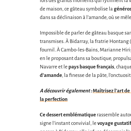
lors des grands moments qui rythment la vie
de maison, ce gâteau symbolise la
généros
dans sa déclinaison à l’amande, où se mêlen
Impossible de parler de gâteau basque sa
transmises. À Bidarray, la fratrie Hontang (
fournil. À Cambo-les-Bains, Marianne Hiri
en le proposant dans sa boutique, propulsan
Navarre et le
pays basque français
, chaque
d’amande
, la finesse de la pâte, l’onctuosi
A découvrir également :
Maîtrisez l'art de 
la perfection
Ce dessert emblématique
rassemble autour 
signe l’instant convivial, le
voyage gustati