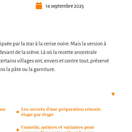
14 septembre 2025
psée par la star à la cerise noire. Mais la version à
evant de la scène. Là où la recette ancestrale
tains villages ont, envers et contre tout, préservé
s la pâte ou la garniture.
ion
Les secrets d’une préparation réussie,
étape par étape
t
Conseils, astuces et variantes pour