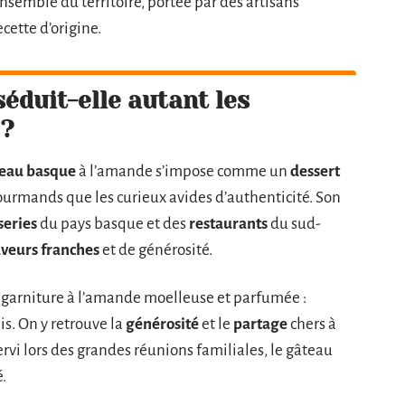
ensemble du territoire, portée par des artisans
cette d’origine.
séduit-elle autant les
 ?
eau basque
à l’amande s’impose comme un
dessert
ourmands que les curieux avides d’authenticité. Son
series
du pays basque et des
restaurants
du sud-
aveurs franches
et de générosité.
, garniture à l’amande moelleuse et parfumée :
ais. On y retrouve la
générosité
et le
partage
chers à
ervi lors des grandes réunions familiales, le gâteau
.