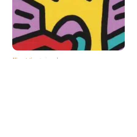
Alimentation
1 min read
Déco fête | Forum Gâteau
Contact
Mentions légales
Sitemap
© 2025 | idees-gateaux.com